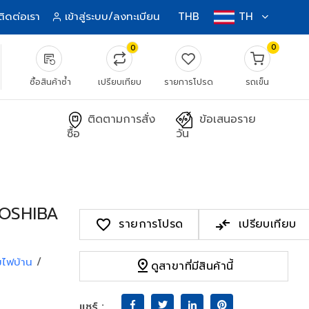
ติดต่อเรา
เข้าสู่ระบบ/ลงทะเบียน
THB
TH
0
0
source_notes
ซื้อสินค้าซ้ำ
เปรียบเทียบ
รายการโปรด
รถเข็น
ติดตามการสั่ง
ข้อเสนอราย
ซื้อ
วัน
OSHIBA
favorite
compare_arrows
รายการโปรด
เปรียบเทียบ
ไฟบ้าน
/
pin_drop
ดูสาขาที่มีสินค้านี้
แชร์ :