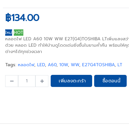
฿134.00
ใหม่
HOT
หลอดไฟ LED A60 10W WW E27(G4)TOSHIBA LTเพิ่มแสงสว่างใ
ด้วย หลอด LED ทำให้บ้านดูโดดเด่นยิ่งขึ้นในยามค่ำคืน พร้อมให้
ต่างๆได้ทุกช่วงเวลา
Tags:
หลอดไฟ
,
LED
,
A60
,
10W
,
WW
,
E27G4TOSHIBA
,
LT
open_in_full
เพิ่มลงตะกร้า
ซื้อตอนนี้