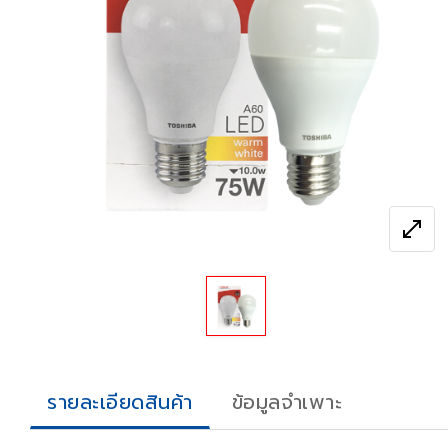
n_full
open_in_full
รายละเอียดสินค้า
ข้อมูลจำเพาะ