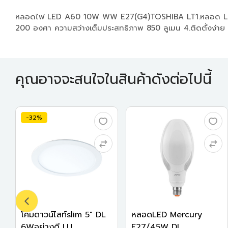
หลอดไฟ LED A60 10W WW E27(G4)TOSHIBA LT1.หลอด LED คุ
200 องศา ความสว่างเต็มประสทธิภาพ 850 ลูเมน 4.ติดตั้งง่าย ป
คุณอาจจะสนใจในสินค้าดังต่อไปนี้
-32%
โคมดาวน์ไลท์slim 5" DL
หลอดLED Mercury
6Wอย่างดี LU...
E27/45W DL