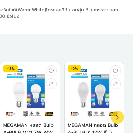
มไวท์(Warm White)โทรแสงสีส้ม อบอุ่น 3.มุมกระจายแสง
00 ชั่วโมง
-13%
-6%
MEGAMAN หลอด Bulb
MEGAMAN หลอด Bulb
A-BULB MO1 7W WW...
A-BULB X 12W สี D...