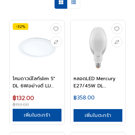
-32%
โคมดาวน์ไลท์slim 5"
หลอดLED Mercury
DL 6Wอย่างดี LU...
E27/45W DL
LAMPTAN
฿132.00
฿358.00
฿193.00
เพิ่มในตะกร้า
เพิ่มในตะกร้า