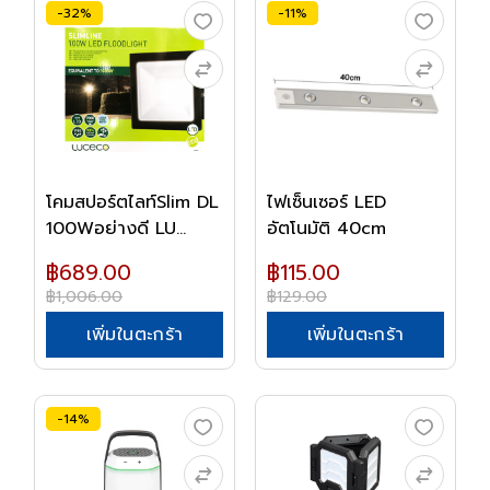
-32%
-11%
โคมสปอร์ตไลท์Slim DL
ไฟเซ็นเซอร์ LED
100Wอย่างดี LU...
อัตโนมัติ 40cm
฿689.00
฿115.00
฿1,006.00
฿129.00
เพิ่มในตะกร้า
เพิ่มในตะกร้า
-14%