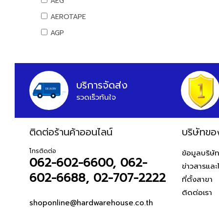
AEG
สันทนาการ
AEROTAPE
อุปกรณ์กีฬา
AGP
เกมส์สันทนาการ
AIFA
อุปกรณ์พนักงาน
AK
หนังสือ
ALIBABA
บริการจัดส่ง
รวดเร็วทันใจ
ALPHA
ALTEGO
ติดต่อร้านค้าออนไลน์
AMAZON
บริษัทขอ
AMERICAN STD
โทรติดต่อ
ข้อมูลบริษั
062-602-6600, 062-
AMPRO
ข่าวสารและ
602-6688, 02-707-2222
AMWELD
ที่ตั้งสาขา
ติดต่อเรา
ANA
shoponline@hardwarehouse.co.th
APACE