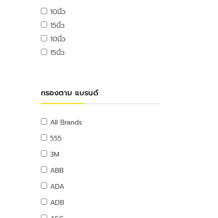
USB ไดรฟ์
10นิ้ว
อุปกรณ์ระบบดับเพลิง
เมมโมรี่การ์ด
15นิ้ว
แผ่นซีดีและดีวีดี
สายยางน้ำ
10นิ้ว
อุปกรณ์โทรศัพท์และแทบเล็ท
สายยางน้ำ
15นิ้ว
หูฟังและลำโพง
อุปกรณ์สายยาง
สายต่อพ่วงคอมพิวเตอร์
อุปกรณ์แขวนท่อ
อุปกรณ์เน็ตเวิร์ค
อุปกรณ์แขวนท่อ
กรองตาม แบรนด์
อุปกรณ์การนำเสนอ
กระดานและอุปกรณ์
อุปกรณ์เสียงและภาพ
All Brands
เฟอร์นิเจอร์สำนักงาน
555
โต๊ะทำงาน
3M
เก้าอี้ทำงาน
ABB
โต๊ะทั่วไป
ADA
เก้าอี้ทั่วไป
ADB
ตู้เอกสาร
ตู้เก็บของ