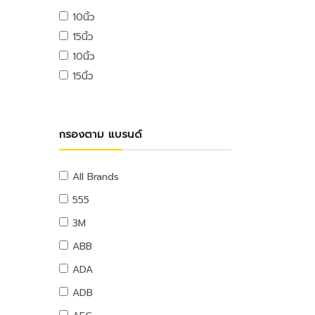
USB ไดรฟ์
10นิ้ว
อุปกรณ์ระบบดับเพลิง
เมมโมรี่การ์ด
15นิ้ว
แผ่นซีดีและดีวีดี
สายยางน้ำ
10นิ้ว
อุปกรณ์โทรศัพท์และแทบเล็ท
สายยางน้ำ
15นิ้ว
หูฟังและลำโพง
อุปกรณ์สายยาง
สายต่อพ่วงคอมพิวเตอร์
อุปกรณ์แขวนท่อ
อุปกรณ์เน็ตเวิร์ค
อุปกรณ์แขวนท่อ
กรองตาม แบรนด์
อุปกรณ์การนำเสนอ
กระดานและอุปกรณ์
อุปกรณ์เสียงและภาพ
All Brands
เฟอร์นิเจอร์สำนักงาน
555
โต๊ะทำงาน
3M
เก้าอี้ทำงาน
ABB
โต๊ะทั่วไป
ADA
เก้าอี้ทั่วไป
ADB
ตู้เอกสาร
ตู้เก็บของ