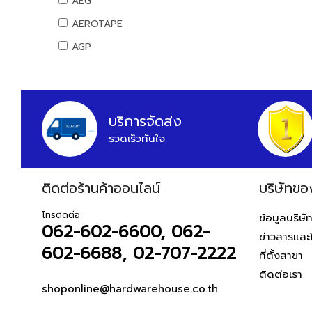
AEG
สันทนาการ
AEROTAPE
อุปกรณ์กีฬา
AGP
เกมส์สันทนาการ
AIFA
อุปกรณ์พนักงาน
AK
หนังสือ
ALIBABA
บริการจัดส่ง
รวดเร็วทันใจ
ALPHA
ALTEGO
ติดต่อร้านค้าออนไลน์
AMAZON
บริษัทขอ
AMERICAN STD
โทรติดต่อ
ข้อมูลบริษั
062-602-6600, 062-
AMPRO
ข่าวสารและ
602-6688, 02-707-2222
AMWELD
ที่ตั้งสาขา
ติดต่อเรา
ANA
shoponline@hardwarehouse.co.th
APACE