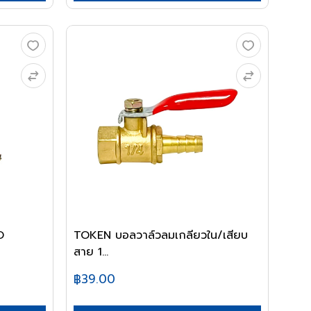
O
TOKEN บอลวาล์วลมเกลียวใน/เสียบ
สาย 1...
฿39.00