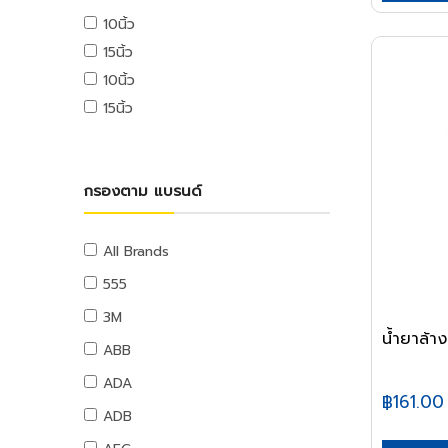
USB ไดรฟ์
10นิ้ว
อุปกรณ์ระบบดับเพลิง
เมมโมรี่การ์ด
15นิ้ว
แผ่นซีดีและดีวีดี
สายยางน้ำ
10นิ้ว
อุปกรณ์โทรศัพท์และแทบเล็ท
สายยางน้ำ
15นิ้ว
หูฟังและลำโพง
อุปกรณ์สายยาง
สายต่อพ่วงคอมพิวเตอร์
อุปกรณ์แขวนท่อ
อุปกรณ์เน็ตเวิร์ค
อุปกรณ์แขวนท่อ
กรองตาม แบรนด์
อุปกรณ์การนำเสนอ
กระดานและอุปกรณ์
อุปกรณ์เสียงและภาพ
All Brands
เฟอร์นิเจอร์สำนักงาน
555
โต๊ะทำงาน
3M
เก้าอี้ทำงาน
น้ำยาล้า
ABB
โต๊ะทั่วไป
ADA
เก้าอี้ทั่วไป
฿161.00
ADB
ตู้เอกสาร
ตู้เก็บของ