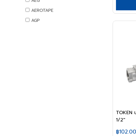
AEG
สันทนาการ
AEROTAPE
อุปกรณ์กีฬา
AGP
เกมส์สันทนาการ
AIFA
อุปกรณ์พนักงาน
AK
หนังสือ
ALIBABA
ALPHA
ALTEGO
AMAZON
AMERICAN STD
AMPRO
AMWELD
TOKEN บ
1/2''
ANA
APACE
฿102.0