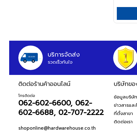
APEX
ARCTECH
ARGO=
ARROW
HWH
บริการจัดส่ง
ASADA
รวดเร็วทันใจ
ASAHI
ASIAN FIRST
ติดต่อร้านค้าออนไลน์
บริษัทขอ
ATARI
ATOLI
โทรติดต่อ
ข้อมูลบริษั
062-602-6600, 062-
ข่าวสารและ
AUSCO
602-6688, 02-707-2222
ที่ตั้งสาขา
AUSTEC
ติดต่อเรา
AZUMA
shoponline@hardwarehouse.co.th
B&D