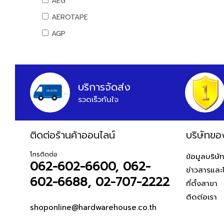
AEG
สันทนาการ
AEROTAPE
อุปกรณ์กีฬา
AGP
เกมส์สันทนาการ
AIFA
อุปกรณ์พนักงาน
AK
หนังสือ
ALIBABA
บริการจัดส่ง
รวดเร็วทันใจ
ALPHA
ALTEGO
ติดต่อร้านค้าออนไลน์
AMAZON
บริษัทขอ
AMERICAN STD
โทรติดต่อ
ข้อมูลบริษั
062-602-6600, 062-
AMPRO
ข่าวสารและ
602-6688, 02-707-2222
AMWELD
ที่ตั้งสาขา
ติดต่อเรา
ANA
shoponline@hardwarehouse.co.th
APACE