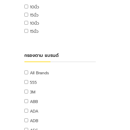
USB ไดรฟ์
10นิ้ว
อุปกรณ์ระบบดับเพลิง
เมมโมรี่การ์ด
15นิ้ว
แผ่นซีดีและดีวีดี
สายยางน้ำ
10นิ้ว
อุปกรณ์โทรศัพท์และแทบเล็ท
สายยางน้ำ
15นิ้ว
หูฟังและลำโพง
อุปกรณ์สายยาง
สายต่อพ่วงคอมพิวเตอร์
อุปกรณ์แขวนท่อ
อุปกรณ์เน็ตเวิร์ค
อุปกรณ์แขวนท่อ
กรองตาม แบรนด์
อุปกรณ์การนำเสนอ
กระดานและอุปกรณ์
อุปกรณ์เสียงและภาพ
All Brands
เฟอร์นิเจอร์สำนักงาน
555
โต๊ะทำงาน
3M
เก้าอี้ทำงาน
ABB
โต๊ะทั่วไป
ADA
เก้าอี้ทั่วไป
ADB
ตู้เอกสาร
ตู้เก็บของ