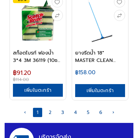
สก็อตไบรท์ ฟองน้ำ
ยางรีดน้ำ 18"
3*4 3M 36119 (10ช...
MASTER CLEAN
พร้อมด้า...
฿91.20
฿158.00
฿114.00
เพิ่มในตะกร้า
เพิ่มในตะกร้า
‹
1
2
3
4
5
6
›
บริการจัดส่ง