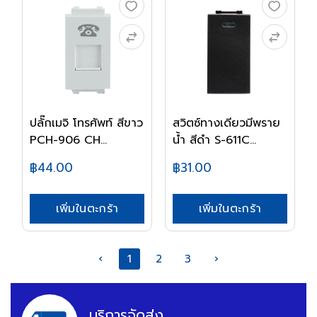
ปลั๊กเมจิ โทรศัพท์ สีขาว
สวิตซ์ทางเดียวมีพราย
PCH-906 CH...
น้ำ สีดำ S-611C...
฿44.00
฿31.00
เพิ่มในตะกร้า
เพิ่มในตะกร้า
‹
1
2
3
›
บริการจัดส่ง