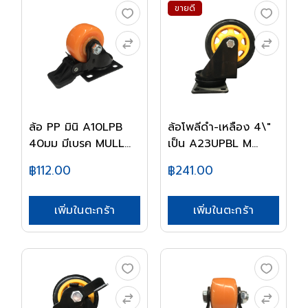
ขายดี
ล้อ PP มินิ A10LPB
ล้อโพลีดำ-เหลือง 4\"
40มม มีเบรค MULL...
เป็น A23UPBL M...
฿112.00
฿241.00
เพิ่มในตะกร้า
เพิ่มในตะกร้า