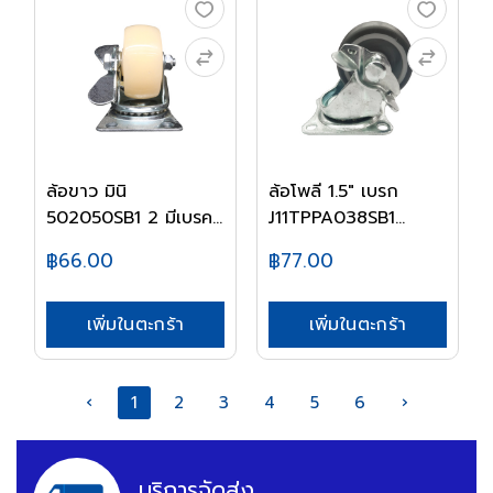
ล้อขาว มินิ
ล้อโพลี 1.5" เบรก
502050SB1 2 มีเบรค
J11TPPA038SB1
MULL...
MUL...
฿66.00
฿77.00
เพิ่มในตะกร้า
เพิ่มในตะกร้า
‹
1
2
3
4
5
6
›
บริการจัดส่ง