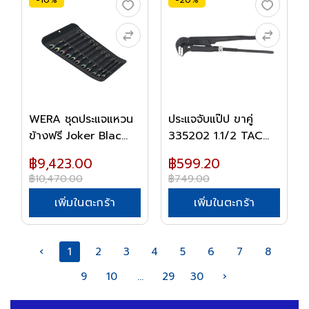
WERA ชุดประแจแหวน
ประแจจับแป๊ป ขาคู่
ข้างฟรี Joker Blac...
335202 1.1/2 TAC...
฿9,423.00
฿599.20
฿10,470.00
฿749.00
เพิ่มในตะกร้า
เพิ่มในตะกร้า
‹
1
2
3
4
5
6
7
8
9
10
...
29
30
›