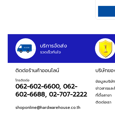
APEX
ARCTECH
ARGO=
ARROW
HWH
บริการจัดส่ง
ASADA
รวดเร็วทันใจ
ASAHI
ASIAN FIRST
ติดต่อร้านค้าออนไลน์
บริษัทขอ
ATARI
ATOLI
โทรติดต่อ
ข้อมูลบริษั
062-602-6600, 062-
ข่าวสารและ
AUSCO
602-6688, 02-707-2222
ที่ตั้งสาขา
AUSTEC
ติดต่อเรา
AZUMA
shoponline@hardwarehouse.co.th
B&D