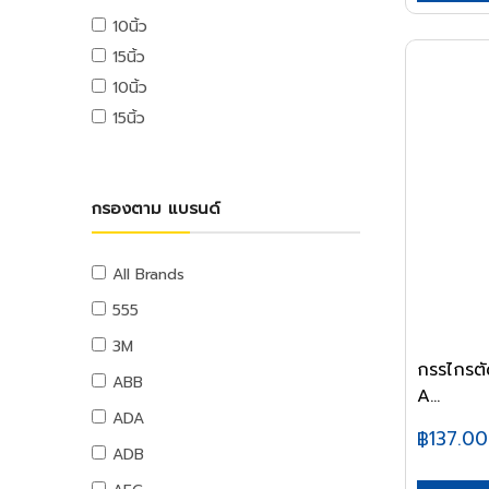
USB ไดรฟ์
10นิ้ว
อุปกรณ์ระบบดับเพลิง
เมมโมรี่การ์ด
15นิ้ว
แผ่นซีดีและดีวีดี
สายยางน้ำ
10นิ้ว
อุปกรณ์โทรศัพท์และแทบเล็ท
สายยางน้ำ
15นิ้ว
หูฟังและลำโพง
อุปกรณ์สายยาง
สายต่อพ่วงคอมพิวเตอร์
อุปกรณ์แขวนท่อ
อุปกรณ์เน็ตเวิร์ค
อุปกรณ์แขวนท่อ
กรองตาม แบรนด์
อุปกรณ์การนำเสนอ
กระดานและอุปกรณ์
อุปกรณ์เสียงและภาพ
All Brands
เฟอร์นิเจอร์สำนักงาน
555
โต๊ะทำงาน
3M
เก้าอี้ทำงาน
กรรไกรตั
ABB
A...
โต๊ะทั่วไป
ADA
เก้าอี้ทั่วไป
฿137.00
ADB
ตู้เอกสาร
ตู้เก็บของ