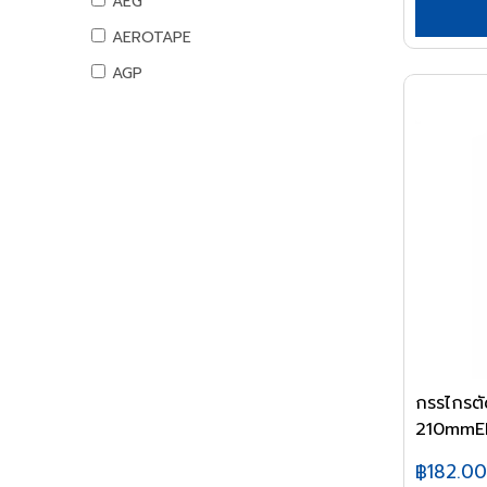
AEG
สันทนาการ
AEROTAPE
อุปกรณ์กีฬา
AGP
เกมส์สันทนาการ
AIFA
อุปกรณ์พนักงาน
AK
หนังสือ
ALIBABA
ALPHA
ALTEGO
AMAZON
AMERICAN STD
AMPRO
AMWELD
กรรไกรตัด
210mmED
ANA
APACE
฿182.00