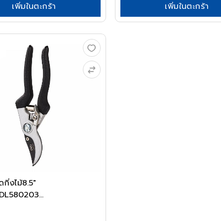
เพิ่มในตะกร้า
เพิ่มในตะกร้า
กิ่งไม้8.5"
L580203...