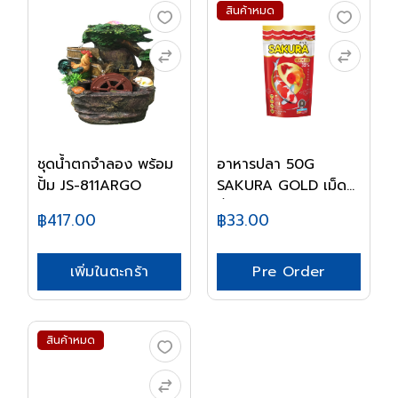
สินค้าหมด
ชุดน้ำตกจำลอง พร้อม
อาหารปลา 50G
ปั้ม JS-811ARGO
SAKURA GOLD เม็ดB
จิ๋ว
฿417.00
฿33.00
เพิ่มในตะกร้า
Pre Order
สินค้าหมด