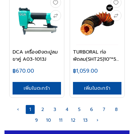
DCA เครื่องยิงตะปูลม
TURBORAL ท่อ
ขาคู่ A03-1013J
พัดลม(SHT25)10''*5m
BR-...
฿670.00
฿1,059.00
เพิ่มในตะกร้า
เพิ่มในตะกร้า
‹
1
2
3
4
5
6
7
8
9
10
11
12
13
›