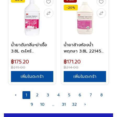
-20%
น้ำยาดับกลิ่น+ฆ่าเชื้อ
น้ำยาล้างห้องน้ำ
3.8L ตะไคร้...
พฤกษา 3.8L 22145
3...
฿175.20
฿171.20
฿219.00
฿214.00
เพิ่มในตะกร้า
เพิ่มในตะกร้า
‹
1
2
3
4
5
6
7
8
9
10
...
31
32
›