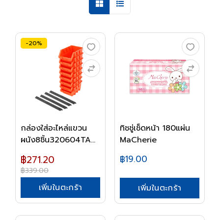
-20%
กล่องใส่อะไหล่แขวน
ทิชชู่เช็ดหน้า 180แผ่น
ผนัง8ชิ้น320604TA...
MaCherie
฿271.20
฿19.00
฿339.00
เพิ่มในตะกร้า
เพิ่มในตะกร้า