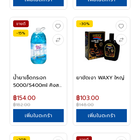
ขายดี
-30%
-15%
น้ำยาเช็ดกระจก
ยาขัดเงา WAXY ใหญ่
5000/5400ml คิงส
เตล่...
฿154.00
฿103.00
฿182.00
฿148.00
เพิ่มในตะกร้า
เพิ่มในตะกร้า
-20%
ขายดี