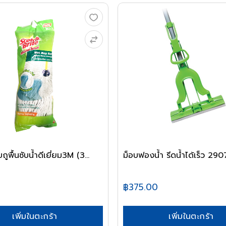
ถูพื้นซับน้ำดีเยี่ยม3M (3...
ม็อบฟองน้ำ รีดน้ำได้เร็ว 29
0
฿375.00
เพิ่มในตะกร้า
เพิ่มในตะกร้า