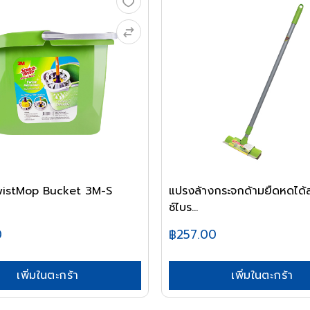
TwistMop Bucket 3M-S
แปรงล้างกระจกด้ามยืดหดได้
ช์ไบร...
0
฿257.00
เพิ่มในตะกร้า
เพิ่มในตะกร้า