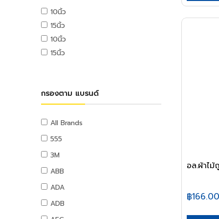
USB ไดรฟ์
10นิ้ว
อุปกรณ์ระบบดับเพลิง
เมมโมรี่การ์ด
15นิ้ว
แผ่นซีดีและดีวีดี
สายยางน้ำ
10นิ้ว
อุปกรณ์โทรศัพท์และแทบเล็ท
สายยางน้ำ
15นิ้ว
หูฟังและลำโพง
อุปกรณ์สายยาง
สายต่อพ่วงคอมพิวเตอร์
อุปกรณ์แขวนท่อ
อุปกรณ์เน็ตเวิร์ค
อุปกรณ์แขวนท่อ
กรองตาม แบรนด์
อุปกรณ์การนำเสนอ
กระดานและอุปกรณ์
อุปกรณ์เสียงและภาพ
All Brands
เฟอร์นิเจอร์สำนักงาน
555
โต๊ะทำงาน
3M
เก้าอี้ทำงาน
อล.ผ้าไม้
ABB
โต๊ะทั่วไป
ADA
เก้าอี้ทั่วไป
฿166.0
ADB
ตู้เอกสาร
ตู้เก็บของ