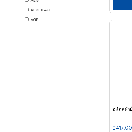
AEG
สันทนาการ
AEROTAPE
อุปกรณ์กีฬา
AGP
เกมส์สันทนาการ
AIFA
อุปกรณ์พนักงาน
AK
หนังสือ
ALIBABA
ALPHA
ALTEGO
AMAZON
AMERICAN STD
AMPRO
AMWELD
อะไหล่ผ้า
ANA
APACE
฿417.00