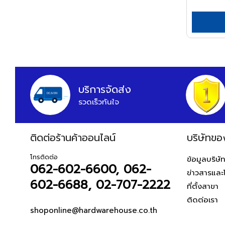
APEX
ARCTECH
ARGO=
ARROW
HWH
บริการจัดส่ง
ASADA
รวดเร็วทันใจ
ASAHI
ASIAN FIRST
ติดต่อร้านค้าออนไลน์
บริษัทขอ
ATARI
ATOLI
โทรติดต่อ
ข้อมูลบริษั
062-602-6600, 062-
ข่าวสารและ
AUSCO
602-6688, 02-707-2222
ที่ตั้งสาขา
AUSTEC
ติดต่อเรา
AZUMA
shoponline@hardwarehouse.co.th
B&D