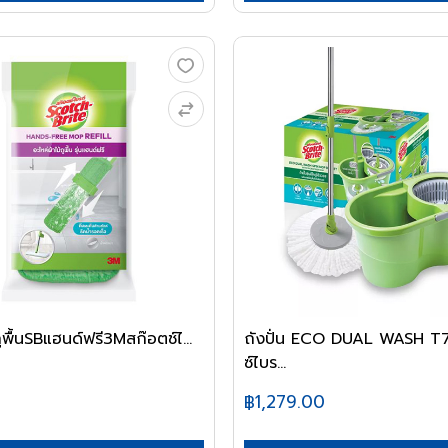
ถูพื้นSBแฮนด์ฟรี3Mสก๊อตช์ไ...
ถังปั่น ECO DUAL WASH T7
ซ์ไบร...
0
฿1,279.00