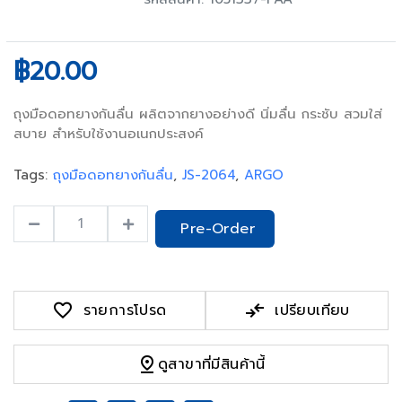
฿20.00
ถุงมือดอทยางกันลื่น ผลิตจากยางอย่างดี นิ่มลื่น กระชับ สวมใส่
สบาย สำหรับใช้งานอเนกประสงค์
Tags:
ถุงมือดอทยางกันลื่น
,
JS-2064
,
ARGO
Pre-Order
favorite
compare_arrows
รายการโปรด
เปรียบเทียบ
pin_drop
ดูสาขาที่มีสินค้านี้