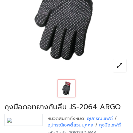
open_in_full
ถุงมือดอทยางกันลื่น JS-2064 ARGO
หมวดสินค้าทั้งหมด:
อุปกรณ์เซฟตี้
/
อุปกรณ์เซฟตี้ส่วนบุคคล
/
ถุงมือเซฟตี้
รหัสสินค้า: 1051337-PAA