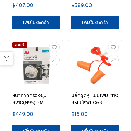
฿407.00
฿589.00
เพิ่มในตะกร้า
เพิ่มในตะกร้า
ขายดี
หน้ากากกรองฝุ่น
ปลั๊กอุดหู แบบโฟม 1110
8210(N95) 3M
3M มีสาย 063...
73941...
฿449.00
฿16.00