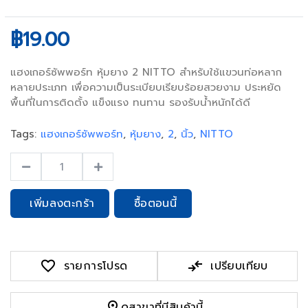
฿19.00
แฮงเกอร์ซัพพอร์ท หุ้มยาง 2 NITTO สำหรับใช้แขวนท่อหลาก
หลายประเภท เพื่อความเป็นระเบียบเรียบร้อยสวยงาม ประหยัด
พื้นที่ในการติดตั้ง แข็งแรง ทนทาน รองรับน้ำหนักได้ดี
Tags:
แฮงเกอร์ซัพพอร์ท
,
หุ้มยาง
,
2
,
นิ้ว
,
NITTO
เพิ่มลงตะกร้า
ซื้อตอนนี้
favorite
compare_arrows
รายการโปรด
เปรียบเทียบ
pin_drop
ดูสาขาที่มีสินค้านี้