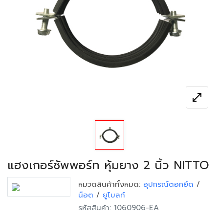
open_in_full
แฮงเกอร์ซัพพอร์ท หุ้มยาง 2 นิ้ว NITTO
หมวดสินค้าทั้งหมด:
อุปกรณ์ตอกยึด
/
น็อต
/
ยูโบลท์
รหัสสินค้า: 1060906-EA