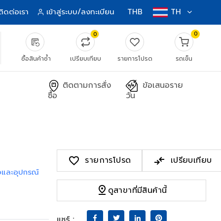
ติดต่อเรา
เข้าสู่ระบบ/ลงทะเบียน
THB
TH
0
0
source_notes
ซื้อสินค้าซ้ำ
เปรียบเทียบ
รายการโปรด
รถเข็น
ติดตามการสั่ง
ข้อเสนอราย
ซื้อ
วัน
favorite
compare_arrows
รายการโปรด
เปรียบเทียบ
ือและอุปกรณ์
pin_drop
ดูสาขาที่มีสินค้านี้
แชร์ :