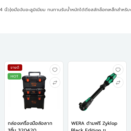
4 นิ้ว)oมือจับอะลูมิเนียม ทนทานรับน้ำหนักได้ดีoสลักล๊อกเหล็กสำ
ขายดี
HOT
กล่องเครื่องมือล้อลาก
WERA ด้ามฟรี Zyklop
3ชิ้น 320420...
Black Edition ข...