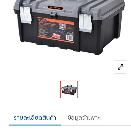
n_full
open_in_full
รายละเอียดสินค้า
ข้อมูลจำเพาะ