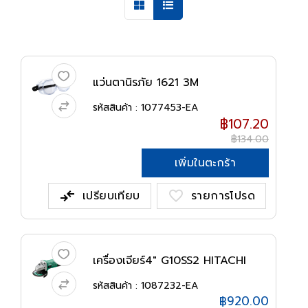
แว่นตานิรภัย 1621 3M
รหัสสินค้า : 1077453-EA
฿107.20
฿134.00
เพิ่มในตะกร้า
compare_arrows
favorite
เปรียบเทียบ
รายการโปรด
เครื่องเจียร์4" G10SS2 HITACHI
PT/H...
รหัสสินค้า : 1087232-EA
฿920.00