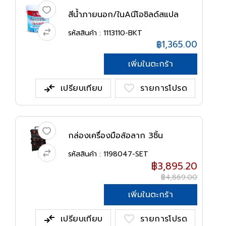
สีน้ำภายนอก/ในAนีโอชิลด์สแปล
ชNIPPON...
รหัสสินค้า : 1113110-BKT
฿1,365.00
เพิ่มในตะกร้า
compare_arrows
favorite
เปรียบเทียบ
รายการโปรด
กล่องเครื่องมือล้อลาก 3ชิ้น
320420...
รหัสสินค้า : 1198047-SET
฿3,895.20
฿4,869.00
เพิ่มในตะกร้า
compare_arrows
favorite
เปรียบเทียบ
รายการโปรด