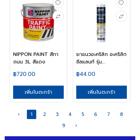
NIPPON PAINT สีทา
ยาแนวอะคริลิก อะคริลิก
ถนน 3L สีแดง
ซีลแลนท์ รุ่น...
฿720.00
฿44.00
เพิ่มในตะกร้า
เพิ่มในตะกร้า
‹
1
2
3
4
5
6
7
8
9
›