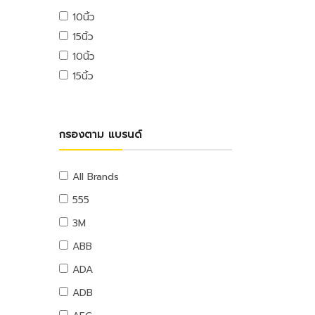
USB ไดรฟ์
10นิ้ว
อุปกรณ์ระบบดับเพลิง
เมมโมรี่การ์ด
15นิ้ว
แผ่นซีดีและดีวีดี
สายยางน้ำ
10นิ้ว
อุปกรณ์โทรศัพท์และแทบเล็ท
สายยางน้ำ
15นิ้ว
หูฟังและลำโพง
อุปกรณ์สายยาง
สายต่อพ่วงคอมพิวเตอร์
อุปกรณ์แขวนท่อ
อุปกรณ์เน็ตเวิร์ค
อุปกรณ์แขวนท่อ
กรองตาม แบรนด์
อุปกรณ์การนำเสนอ
กระดานและอุปกรณ์
อุปกรณ์เสียงและภาพ
All Brands
เฟอร์นิเจอร์สำนักงาน
555
โต๊ะทำงาน
3M
เก้าอี้ทำงาน
ABB
โต๊ะทั่วไป
ADA
เก้าอี้ทั่วไป
ADB
ตู้เอกสาร
ตู้เก็บของ