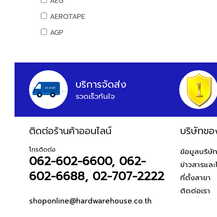
AEG
สันทนาการ
AEROTAPE
อุปกรณ์กีฬา
AGP
เกมส์สันทนาการ
AIFA
อุปกรณ์พนักงาน
AK
หนังสือ
ALIBABA
บริการจัดส่ง
รวดเร็วทันใจ
ALPHA
ALTEGO
ติดต่อร้านค้าออนไลน์
AMAZON
บริษัทขอ
AMERICAN STD
โทรติดต่อ
ข้อมูลบริษั
062-602-6600, 062-
AMPRO
ข่าวสารและ
602-6688, 02-707-2222
AMWELD
ที่ตั้งสาขา
ติดต่อเรา
ANA
shoponline@hardwarehouse.co.th
APACE