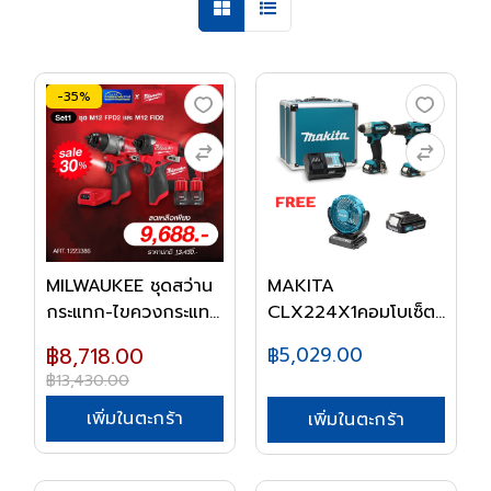
-35%
MILWAUKEE ชุดสว่าน
MAKITA
กระแทก-ไขควงกระแท...
CLX224X1คอมโบเซ็ต
สว่านเจาะ...
฿8,718.00
฿5,029.00
฿13,430.00
เพิ่มในตะกร้า
เพิ่มในตะกร้า