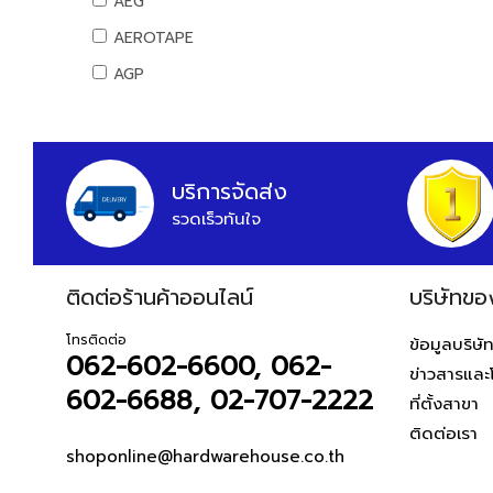
AEG
สันทนาการ
AEROTAPE
อุปกรณ์กีฬา
AGP
เกมส์สันทนาการ
AIFA
อุปกรณ์พนักงาน
AK
หนังสือ
ALIBABA
บริการจัดส่ง
รวดเร็วทันใจ
ALPHA
ALTEGO
ติดต่อร้านค้าออนไลน์
AMAZON
บริษัทขอ
AMERICAN STD
โทรติดต่อ
ข้อมูลบริษั
062-602-6600, 062-
AMPRO
ข่าวสารและ
602-6688, 02-707-2222
AMWELD
ที่ตั้งสาขา
ติดต่อเรา
ANA
shoponline@hardwarehouse.co.th
APACE