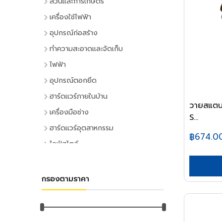
สวนและการเกษตร
เครื่องมือทำสวน
เครื่องใช้ไฟฟ้า
เครื่องตัดหญ้า
เครื่องใช้ไฟฟ้าภายในบ้าน
อุปกรณ์ก่อสร้าง
เครื่องเล็มหญ้า,เครื่องเป่าใบไม้
แอร์และพัดลมระบายอากาศ
ประตูและหน้าต่าง
ทำความสะอาดและจัดเก็บ
เครื่องมือทำสวน
ตู้เย็น
ประตู PVC
ไม้กวาดและแปรง
ไฟฟ้า
ระบบน้ำและการชลประทาน
โทรทัศน์
ประตู UPVC
ไม้กวาดและอุปกรณ์
อุปกรณ์ไฟฟ้าบ้าน
อุปกรณ์ตอกยึด
อุปกรณ์สปริงเกอร์
เครื่องเล่นวิดีโอ
ประตู HDPE
แปรงล้างห้องน้ำ
ปลั๊กเสียบและอุปกรณ์
พุ๊ก
ฮาร์ดแวร์ภายในบ้าน
อุปกรณ์ชลประทาน
เครื่องเสียง
ประตูไม้
แปรงขัดทั่วไป
วายสแตนเ
สวิทซ์และปลั๊ก
พุ๊กเหล็ก
อุปกรณ์ประตูและหน้าต่าง
สายยาง,หัวฉีดน้ำ
เครื่องทำน้ำเย็น
เครื่องมือช่าง
ประตู MDF
แปรงเอนกประสงค์
S...
ฝาช่อง
พุ๊กแฮมเมอร์
ลูกบิดและโช๊คอัพประตู
อุปกรณ์อื่นๆ เกี่ยวกับน้ำ
เครื่องซักผ้า
คีมและประแจ
หน้าต่างอลูมิเนียม
ฮาร์ดแวร์อุตสาหกรรม
ไม้ปัดฝุ่น
ปลั๊กคอมพิวเตอร์
พุ๊กตะกั่ว
฿674.0
มือจับประตูและหน้าต่าง
พัดลม
คีม
อุปกรณ์เพาะปลูก
หน้าต่างไม้
ลูกปืนและสายพาน
ที่ตักขยะ
ไลฟ์สไตล์
อุปกรณ์ต่อสายไฟ
พุ๊กดร็อปอิน
บานพับประตูและหน้าต่าง
เครื่องฟอกอากาศ
ประแจ
เมล็ดพันธุ์พืช
ตลับลูกปืน
หลังคา
กิจกรรมภายในบ้าน
อุปกรณ์ทำความสะอาด
อุปกรณ์จัดสายไฟ
หลอดไฟ
พุ๊กเคมี
กลอนประตูและหน้าต่าง
เครื่องดูดฝุ่น
ด้ามฟรี
กระถางต้นไม้
ลูกปืนตุ๊กตา
หลังคาและอุปกรณ์
อุปกรณ์ห้องครัว
ไม้ดันฝุ่นและอุปกรณ์
หลอดและโคมไฟบ้าน
อุปกรณ์ไฟฟ้าโรงงาน
พุ๊กพลาสติก
เครื่องมือลม
อุปกรณ์ประตู
เครื่องทำน้ำอุ่น
กรองตามราคา
ลูกบล็อก
ดินและปุ๋ย
อุปกรณ์ลูกปืน
ฉนวนกันความร้อน
อุปกรณ์ห้องนั่งเล่น
ไม้ถูพื้นและอุปกรณ์
หลอดไฟ
อุปกรณ์คอลโทรลและสัญญาณ
เครื่องมือลม
น็อต
อุปกรณ์หน้าต่าง
อุปกรณ์สำนักงาน
เครื่องใช้ไฟฟ้าขนาดเล็ก
ยาฆ่าแมลง
ค้อน
สายพาน
ลูกหมุนระบายอากาศ
DIY และงานตกแต่ง
ไม้กวาดน้ำและอุปกรณ์
โคมไฟภายใน
ปลั๊กอุตสาหกรรม
สว่านลม
น๊อตหกเหลี่ยม
เครื่องเขียน
กุญแจ
สีและเคมีภัณฑ์
เตาไมโครเวฟ
ค้อนหัวกลม
มุ้งกรองแสงและผ้าใบ
เชิงชายกันนก
อุปกรณ์อู่ซ่อมรถ
ผ้าเช็ดทำความสะอาด
กิจกรรมกลางแจ้ง
โคมไฟภายนอก
อุปกรณ์ป้องกันและความปลอดภัย
เครื่องเจียร์ลม
ยูโบลท์
อุปกรณ์การเขียนและลบคำผิด
แม่กุญแจ
เตาอบ
สีทาอาคาร
ค้อนหงอน