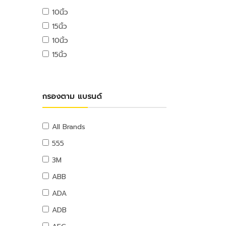
USB ไดรฟ์
10นิ้ว
อุปกรณ์ระบบดับเพลิง
เมมโมรี่การ์ด
15นิ้ว
แผ่นซีดีและดีวีดี
สายยางน้ำ
10นิ้ว
อุปกรณ์โทรศัพท์และแทบเล็ท
สายยางน้ำ
15นิ้ว
หูฟังและลำโพง
อุปกรณ์สายยาง
สายต่อพ่วงคอมพิวเตอร์
อุปกรณ์แขวนท่อ
อุปกรณ์เน็ตเวิร์ค
อุปกรณ์แขวนท่อ
กรองตาม แบรนด์
อุปกรณ์การนำเสนอ
กระดานและอุปกรณ์
อุปกรณ์เสียงและภาพ
All Brands
เฟอร์นิเจอร์สำนักงาน
555
โต๊ะทำงาน
3M
เก้าอี้ทำงาน
ABB
โต๊ะทั่วไป
ADA
เก้าอี้ทั่วไป
ADB
ตู้เอกสาร
ตู้เก็บของ