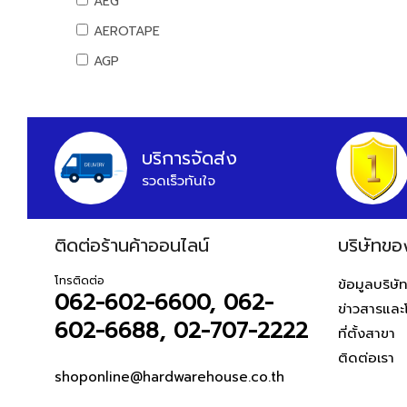
AEG
สันทนาการ
AEROTAPE
อุปกรณ์กีฬา
AGP
เกมส์สันทนาการ
AIFA
อุปกรณ์พนักงาน
AK
หนังสือ
ALIBABA
บริการจัดส่ง
รวดเร็วทันใจ
ALPHA
ALTEGO
ติดต่อร้านค้าออนไลน์
AMAZON
บริษัทขอ
AMERICAN STD
โทรติดต่อ
ข้อมูลบริษั
062-602-6600, 062-
AMPRO
ข่าวสารและ
602-6688, 02-707-2222
AMWELD
ที่ตั้งสาขา
ติดต่อเรา
ANA
shoponline@hardwarehouse.co.th
APACE