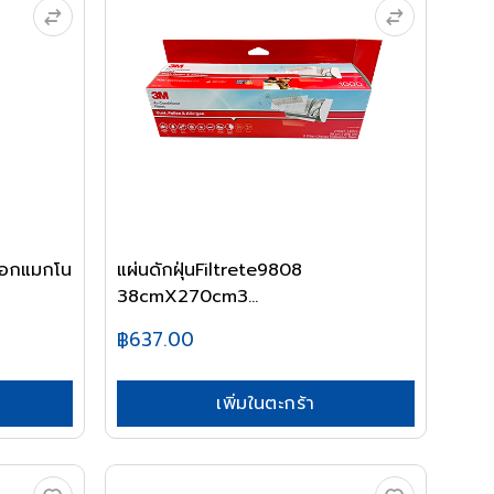
ดอกแมกโน
แผ่นดักฝุ่นFiltrete9808
38cmX270cm3...
฿637.00
เพิ่มในตะกร้า