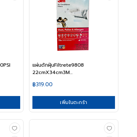
20PSI
แผ่นดักฝุ่นFiltrete9808
22cmX34cm3M...
฿319.00
เพิ่มในตะกร้า