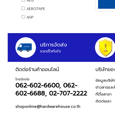
AEG
สันทนาการ
AEROTAPE
อุปกรณ์กีฬา
AGP
เกมส์สันทนาการ
AIFA
อุปกรณ์พนักงาน
AK
หนังสือ
ALIBABA
บริการจัดส่ง
รวดเร็วทันใจ
ALPHA
ALTEGO
ติดต่อร้านค้าออนไลน์
AMAZON
บริษัทขอ
AMERICAN STD
โทรติดต่อ
ข้อมูลบริษั
062-602-6600, 062-
AMPRO
ข่าวสารและ
602-6688, 02-707-2222
AMWELD
ที่ตั้งสาขา
ติดต่อเรา
ANA
shoponline@hardwarehouse.co.th
APACE