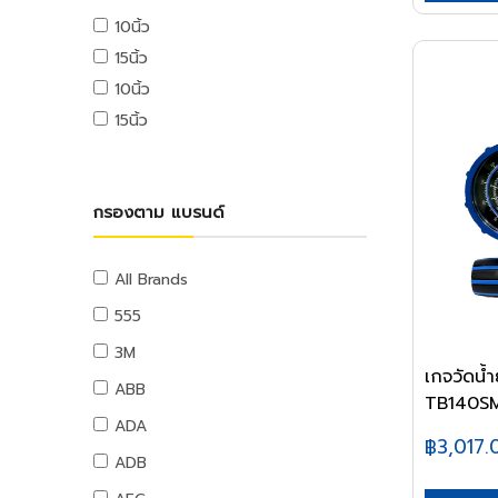
USB ไดรฟ์
10นิ้ว
อุปกรณ์ระบบดับเพลิง
เมมโมรี่การ์ด
15นิ้ว
แผ่นซีดีและดีวีดี
สายยางน้ำ
10นิ้ว
อุปกรณ์โทรศัพท์และแทบเล็ท
สายยางน้ำ
15นิ้ว
หูฟังและลำโพง
อุปกรณ์สายยาง
สายต่อพ่วงคอมพิวเตอร์
อุปกรณ์แขวนท่อ
อุปกรณ์เน็ตเวิร์ค
อุปกรณ์แขวนท่อ
กรองตาม แบรนด์
อุปกรณ์การนำเสนอ
กระดานและอุปกรณ์
อุปกรณ์เสียงและภาพ
All Brands
เฟอร์นิเจอร์สำนักงาน
555
โต๊ะทำงาน
3M
เก้าอี้ทำงาน
เกจวัดน้
ABB
TB140SM 
โต๊ะทั่วไป
ADA
เก้าอี้ทั่วไป
฿3,017.
ADB
ตู้เอกสาร
ตู้เก็บของ