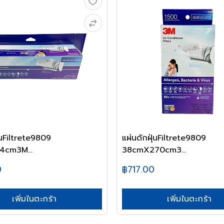
่นFiltrete9809
แผ่นดักฝุ่นFiltrete9809
cm3M...
38cmX270cm3...
0
฿717.00
เพิ่มในตะกร้า
เพิ่มในตะกร้า