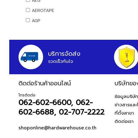
AEG
สันทนาการ
AEROTAPE
อุปกรณ์กีฬา
AGP
เกมส์สันทนาการ
AIFA
อุปกรณ์พนักงาน
AK
หนังสือ
ALIBABA
บริการจัดส่ง
รวดเร็วทันใจ
ALPHA
ALTEGO
ติดต่อร้านค้าออนไลน์
AMAZON
บริษัทขอ
AMERICAN STD
โทรติดต่อ
ข้อมูลบริษั
062-602-6600, 062-
AMPRO
ข่าวสารและ
602-6688, 02-707-2222
AMWELD
ที่ตั้งสาขา
ติดต่อเรา
ANA
shoponline@hardwarehouse.co.th
APACE