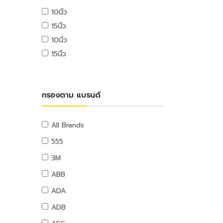
USB ไดรฟ์
10นิ้ว
อุปกรณ์ระบบดับเพลิง
เมมโมรี่การ์ด
15นิ้ว
แผ่นซีดีและดีวีดี
สายยางน้ำ
10นิ้ว
อุปกรณ์โทรศัพท์และแทบเล็ท
สายยางน้ำ
15นิ้ว
หูฟังและลำโพง
อุปกรณ์สายยาง
สายต่อพ่วงคอมพิวเตอร์
อุปกรณ์แขวนท่อ
อุปกรณ์เน็ตเวิร์ค
อุปกรณ์แขวนท่อ
กรองตาม แบรนด์
อุปกรณ์การนำเสนอ
กระดานและอุปกรณ์
อุปกรณ์เสียงและภาพ
All Brands
เฟอร์นิเจอร์สำนักงาน
555
โต๊ะทำงาน
3M
เก้าอี้ทำงาน
ABB
โต๊ะทั่วไป
ADA
เก้าอี้ทั่วไป
ADB
ตู้เอกสาร
ตู้เก็บของ