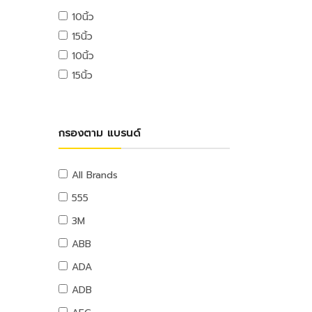
USB ไดรฟ์
10นิ้ว
อุปกรณ์ระบบดับเพลิง
เมมโมรี่การ์ด
15นิ้ว
แผ่นซีดีและดีวีดี
สายยางน้ำ
10นิ้ว
อุปกรณ์โทรศัพท์และแทบเล็ท
สายยางน้ำ
15นิ้ว
หูฟังและลำโพง
อุปกรณ์สายยาง
สายต่อพ่วงคอมพิวเตอร์
อุปกรณ์แขวนท่อ
อุปกรณ์เน็ตเวิร์ค
อุปกรณ์แขวนท่อ
กรองตาม แบรนด์
อุปกรณ์การนำเสนอ
กระดานและอุปกรณ์
อุปกรณ์เสียงและภาพ
All Brands
เฟอร์นิเจอร์สำนักงาน
555
โต๊ะทำงาน
3M
เก้าอี้ทำงาน
ABB
โต๊ะทั่วไป
ADA
เก้าอี้ทั่วไป
ADB
ตู้เอกสาร
ตู้เก็บของ