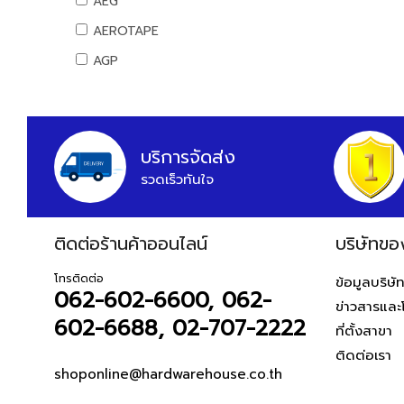
AEG
สันทนาการ
AEROTAPE
อุปกรณ์กีฬา
AGP
เกมส์สันทนาการ
AIFA
อุปกรณ์พนักงาน
AK
หนังสือ
ALIBABA
บริการจัดส่ง
รวดเร็วทันใจ
ALPHA
ALTEGO
ติดต่อร้านค้าออนไลน์
AMAZON
บริษัทขอ
AMERICAN STD
โทรติดต่อ
ข้อมูลบริษั
062-602-6600, 062-
AMPRO
ข่าวสารและ
602-6688, 02-707-2222
AMWELD
ที่ตั้งสาขา
ติดต่อเรา
ANA
shoponline@hardwarehouse.co.th
APACE