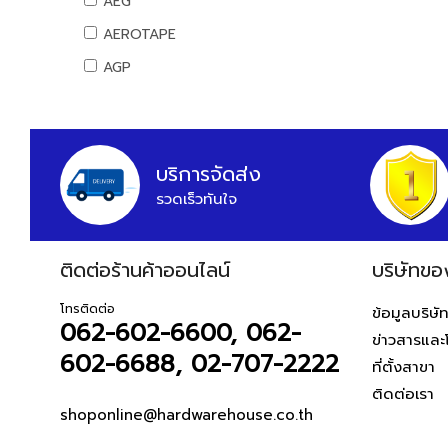
AEG
สันทนาการ
AEROTAPE
อุปกรณ์กีฬา
AGP
เกมส์สันทนาการ
AIFA
อุปกรณ์พนักงาน
AK
หนังสือ
ALIBABA
บริการจัดส่ง
รวดเร็วทันใจ
ALPHA
ALTEGO
ติดต่อร้านค้าออนไลน์
AMAZON
บริษัทขอ
AMERICAN STD
โทรติดต่อ
ข้อมูลบริษั
062-602-6600, 062-
AMPRO
ข่าวสารและ
602-6688, 02-707-2222
AMWELD
ที่ตั้งสาขา
ติดต่อเรา
ANA
shoponline@hardwarehouse.co.th
APACE