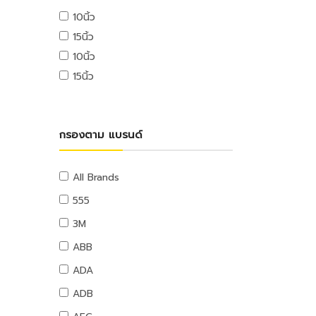
USB ไดรฟ์
10นิ้ว
อุปกรณ์ระบบดับเพลิง
เมมโมรี่การ์ด
15นิ้ว
แผ่นซีดีและดีวีดี
สายยางน้ำ
10นิ้ว
อุปกรณ์โทรศัพท์และแทบเล็ท
สายยางน้ำ
15นิ้ว
หูฟังและลำโพง
อุปกรณ์สายยาง
สายต่อพ่วงคอมพิวเตอร์
อุปกรณ์แขวนท่อ
อุปกรณ์เน็ตเวิร์ค
อุปกรณ์แขวนท่อ
กรองตาม แบรนด์
อุปกรณ์การนำเสนอ
กระดานและอุปกรณ์
อุปกรณ์เสียงและภาพ
All Brands
เฟอร์นิเจอร์สำนักงาน
555
โต๊ะทำงาน
3M
เก้าอี้ทำงาน
ABB
โต๊ะทั่วไป
ADA
เก้าอี้ทั่วไป
ADB
ตู้เอกสาร
ตู้เก็บของ