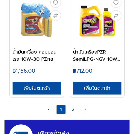
น้ำมันเครื่อง คอมมอน
น้ำมันเครื่องPZR
เรล 10W-30 PZกล
SemiLPG-NGV 10W-
40...
฿1,156.00
฿712.00
เพิ่มในตะกร้า
เพิ่มในตะกร้า
‹
1
2
›
บริการจัดส่ง