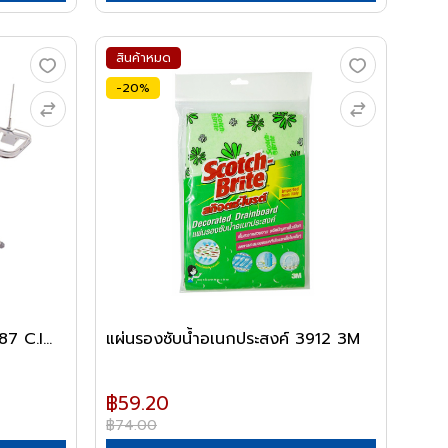
สินค้าหมด
-20%
7 C.I...
แผ่นรองซับน้ำอเนกประสงค์ 3912 3M
฿59.20
฿74.00