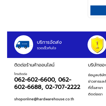
APEX
ARCTECH
ARGO=
ARROW
HWH
บริการจัดส่ง
ASADA
รวดเร็วทันใจ
ASAHI
ASIAN FIRST
ติดต่อร้านค้าออนไลน์
บริษัทขอ
ATARI
ATOLI
โทรติดต่อ
ข้อมูลบริษั
062-602-6600, 062-
ข่าวสารและ
AUSCO
602-6688, 02-707-2222
ที่ตั้งสาขา
AUSTEC
ติดต่อเรา
AZUMA
shoponline@hardwarehouse.co.th
B&D