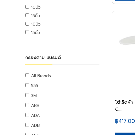
USB ไดรฟ์
10นิ้ว
อุปกรณ์ระบบดับเพลิง
เมมโมรี่การ์ด
15นิ้ว
แผ่นซีดีและดีวีดี
สายยางน้ำ
10นิ้ว
อุปกรณ์โทรศัพท์และแทบเล็ท
สายยางน้ำ
15นิ้ว
หูฟังและลำโพง
อุปกรณ์สายยาง
สายต่อพ่วงคอมพิวเตอร์
อุปกรณ์แขวนท่อ
อุปกรณ์เน็ตเวิร์ค
อุปกรณ์แขวนท่อ
กรองตาม แบรนด์
อุปกรณ์การนำเสนอ
กระดานและอุปกรณ์
อุปกรณ์เสียงและภาพ
All Brands
เฟอร์นิเจอร์สำนักงาน
555
โต๊ะทำงาน
3M
เก้าอี้ทำงาน
โต๊ะรีดผ
ABB
C...
โต๊ะทั่วไป
ADA
เก้าอี้ทั่วไป
฿417.00
ADB
ตู้เอกสาร
ตู้เก็บของ