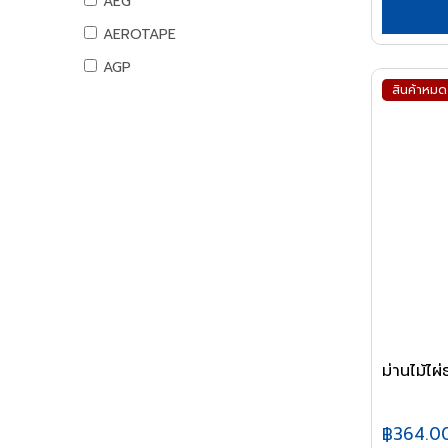
AEG
สันทนาการ
AEROTAPE
อุปกรณ์กีฬา
AGP
เกมส์สันทนาการ
สินค้าหมด
AIFA
อุปกรณ์พนักงาน
AK
หนังสือ
ALIBABA
ALPHA
ALTEGO
AMAZON
AMERICAN STD
AMPRO
AMWELD
ม่านไม้ไผ
ANA
APACE
฿364.0