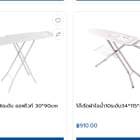
้า 6ระดับ ออฟไวท์ 30*90cm
โต๊ะรีดผ้าไอน้ำ10ระดับ34*115*8
฿910.00