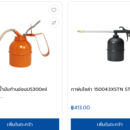
้ำมันก้านอ่อนUS300ml
กาพ่นโซล่า 150043XSTN S
..
฿413.00
เพิ่มในตะกร้า
เพิ่มในตะกร้า