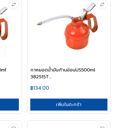
0ml
กาหยอดน้ำมันก้านอ่อนUS500ml
382515T...
฿134.00
เพิ่มในตะกร้า