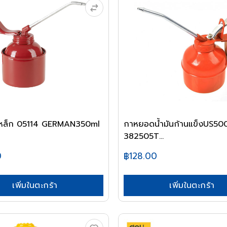
นเหล็ก 05114 GERMAN350ml
กาหยอดน้ำมันก้านแข็งUS50
382505T...
0
฿128.00
เพิ่มในตะกร้า
เพิ่มในตะกร้า