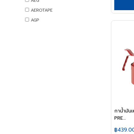
AEG
น้ำยาเอนกประสงค์
ท่อ PB
คอมพิวเตอร์สำนักงาน
อุปกรณ์แคมปิ้ง
AEROTAPE
แม่สี
อุปกรณ์ PB
คอมพิวเตอร์พกพา
แคมป์ปิ้ง/เครื่องใช้ไฟฟ้า
AGP
แม่สีนิปปอน
ท่อและอุปกรณ์ UPVC
เครื่องพิมพ์และเครื่องสแกนเอกสาร
อุปกรณ์สวน
แม่สีทีโอเอ
AIFA
ท่อ UPVC
เครื่องโทรศัพท์และเครื่องโทรสาร
งานสวน
แม่สีเบเยอร์
อุปกรณ์ UPVC
AK
เครื่องสำรองไฟ
แม่สีโจตัน
เครื่องย่อยกระดาษ
ท่อปะปาและเหล็กอุปกรณ์
ALIBABA
แม่สีเดลต้า
นาฬิกาและเครื่องตอกบัตร
ท่อสตรีมดำ
ALPHA
แม่สีไอซีไอ
อุปกรณ์งานเคลือบบัตร
ท่อประปาเหล็ก
ALTEGO
ค่าแม่สี PAMMASTIC
ท่อสแตนเลส
อุปกรณ์สำนักงานไอที
ค่าแม่สี JBP
AMAZON
อุปกรณ์สตรีมดำ
เมาส์และคีย์บอร์ด
AMERICAN STD
อุปกรณ์ประปาเหล็ก
อุปกรณ์เก็บข้อมูล
อุปกรณ์สแตนเลส
อุปกรณ์ไร้สาย
AMPRO
อุปกรณ์ทองเหลือง
USB ไดรฟ์
AMWELD
กาน้ำมั
อุปกรณ์ระบบดับเพลิง
เมมโมรี่การ์ด
PRE...
ANA
แผ่นซีดีและดีวีดี
สายยางน้ำ
APACE
฿439.0
อุปกรณ์โทรศัพท์และแทบเล็ท
สายยางน้ำ