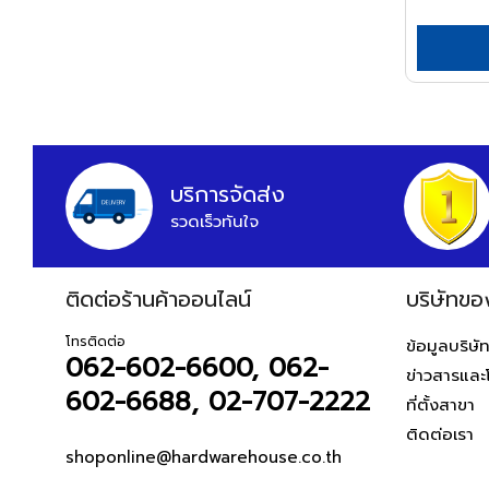
หูฟังและลำโพง
APEX
อุปกรณ์สายยาง
สายต่อพ่วงคอมพิวเตอร์
ARCTECH
อุปกรณ์แขวนท่อ
อุปกรณ์เน็ตเวิร์ค
อุปกรณ์แขวนท่อ
ARGO=
อุปกรณ์การนำเสนอ
ARROW
กระดานและอุปกรณ์
HWH
อุปกรณ์เสียงและภาพ
บริการจัดส่ง
ASADA
เฟอร์นิเจอร์สำนักงาน
รวดเร็วทันใจ
ASAHI
โต๊ะทำงาน
เก้าอี้ทำงาน
ASIAN FIRST
โต๊ะทั่วไป
ติดต่อร้านค้าออนไลน์
บริษัทขอ
ATARI
เก้าอี้ทั่วไป
ATOLI
โทรติดต่อ
ข้อมูลบริษั
ตู้เอกสาร
062-602-6600, 062-
ข่าวสารและ
AUSCO
ตู้เก็บของ
602-6688, 02-707-2222
ที่ตั้งสาขา
AUSTEC
สันทนาการ
ติดต่อเรา
อุปกรณ์กีฬา
AZUMA
shoponline@hardwarehouse.co.th
เกมส์สันทนาการ
B&D