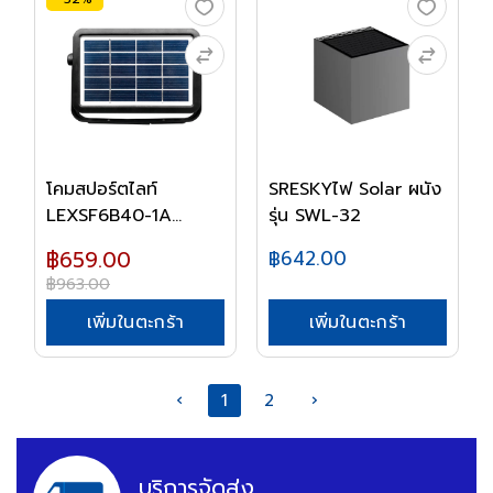
โคมสปอร์ตไลท์
SRESKYไฟ Solar ผนัง
LEXSF6B40-1A
รุ่น SWL-32
LUCECO
฿659.00
฿642.00
฿963.00
เพิ่มในตะกร้า
เพิ่มในตะกร้า
‹
1
2
›
บริการจัดส่ง