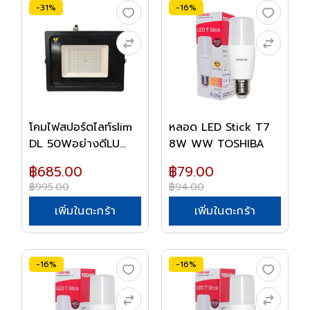
-31%
-16%
โคมไฟสปอร์ตไลท์slim
หลอด LED Stick T7
DL 50Wอย่างดีLU...
8W WW TOSHIBA
฿685.00
฿79.00
฿995.00
฿94.00
เพิ่มในตะกร้า
เพิ่มในตะกร้า
-16%
-16%