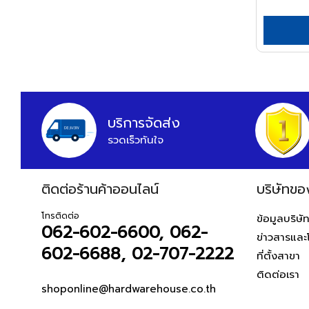
APEX
ARCTECH
ARGO=
ARROW
HWH
บริการจัดส่ง
ASADA
รวดเร็วทันใจ
ASAHI
ASIAN FIRST
ติดต่อร้านค้าออนไลน์
บริษัทขอ
ATARI
ATOLI
โทรติดต่อ
ข้อมูลบริษั
062-602-6600, 062-
ข่าวสารและ
AUSCO
602-6688, 02-707-2222
ที่ตั้งสาขา
AUSTEC
ติดต่อเรา
AZUMA
shoponline@hardwarehouse.co.th
B&D