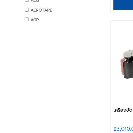
AEG
สันทนาการ
AEROTAPE
อุปกรณ์กีฬา
AGP
เกมส์สันทนาการ
AIFA
อุปกรณ์พนักงาน
AK
หนังสือ
ALIBABA
ALPHA
ALTEGO
AMAZON
AMERICAN STD
AMPRO
AMWELD
เครื่อง
ANA
APACE
฿3,010.