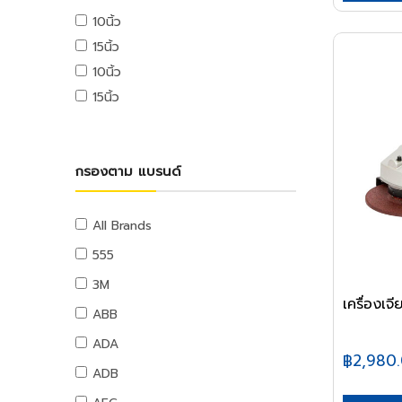
USB ไดรฟ์
10นิ้ว
อุปกรณ์ระบบดับเพลิง
เมมโมรี่การ์ด
15นิ้ว
แผ่นซีดีและดีวีดี
สายยางน้ำ
10นิ้ว
อุปกรณ์โทรศัพท์และแทบเล็ท
สายยางน้ำ
15นิ้ว
หูฟังและลำโพง
อุปกรณ์สายยาง
สายต่อพ่วงคอมพิวเตอร์
อุปกรณ์แขวนท่อ
อุปกรณ์เน็ตเวิร์ค
อุปกรณ์แขวนท่อ
กรองตาม แบรนด์
อุปกรณ์การนำเสนอ
กระดานและอุปกรณ์
อุปกรณ์เสียงและภาพ
All Brands
เฟอร์นิเจอร์สำนักงาน
555
โต๊ะทำงาน
3M
เก้าอี้ทำงาน
เครื่องเ
ABB
โต๊ะทั่วไป
ADA
เก้าอี้ทั่วไป
฿2,980
ADB
ตู้เอกสาร
ตู้เก็บของ