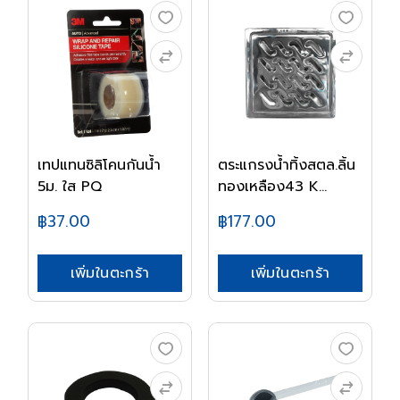
เทปแทนซิลิโคนกันน้ำ
ตระแกรงน้ำทิ้งสตล.ลิ้น
5ม. ใส PQ
ทองเหลือง43 K...
฿37.00
฿177.00
เพิ่มในตะกร้า
เพิ่มในตะกร้า