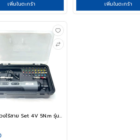
เพิ่มในตะกร้า
เพิ่มในตะกร้า
DELI ไขควงไร้สาย Set 4V 5N.m รุ่น...
0