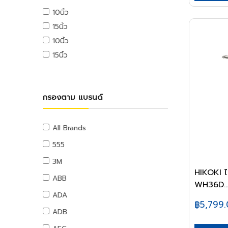
USB ไดรฟ์
10นิ้ว
อุปกรณ์ระบบดับเพลิง
เมมโมรี่การ์ด
15นิ้ว
แผ่นซีดีและดีวีดี
สายยางน้ำ
10นิ้ว
อุปกรณ์โทรศัพท์และแทบเล็ท
สายยางน้ำ
15นิ้ว
หูฟังและลำโพง
อุปกรณ์สายยาง
สายต่อพ่วงคอมพิวเตอร์
อุปกรณ์แขวนท่อ
อุปกรณ์เน็ตเวิร์ค
อุปกรณ์แขวนท่อ
กรองตาม แบรนด์
อุปกรณ์การนำเสนอ
กระดานและอุปกรณ์
อุปกรณ์เสียงและภาพ
All Brands
เฟอร์นิเจอร์สำนักงาน
555
โต๊ะทำงาน
3M
เก้าอี้ทำงาน
HIKOKI 
ABB
WH36D..
โต๊ะทั่วไป
ADA
เก้าอี้ทั่วไป
฿5,799
ADB
ตู้เอกสาร
ตู้เก็บของ