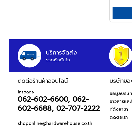
APEX
ARCTECH
ARGO=
ARROW
HWH
บริการจัดส่ง
ASADA
รวดเร็วทันใจ
ASAHI
ASIAN FIRST
ติดต่อร้านค้าออนไลน์
บริษัทขอ
ATARI
ATOLI
โทรติดต่อ
ข้อมูลบริษั
062-602-6600, 062-
ข่าวสารและ
AUSCO
602-6688, 02-707-2222
ที่ตั้งสาขา
AUSTEC
ติดต่อเรา
AZUMA
shoponline@hardwarehouse.co.th
B&D