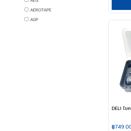
AEG
สันทนาการ
AEROTAPE
อุปกรณ์กีฬา
AGP
เกมส์สันทนาการ
AIFA
อุปกรณ์พนักงาน
AK
หนังสือ
ALIBABA
ALPHA
ALTEGO
AMAZON
AMERICAN STD
AMPRO
AMWELD
ANA
APACE
฿749.0