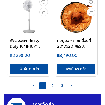
พัดลมอุตฯ Heavy
ท่อดูดอากาศเคลื่อนที่
Duty 18" IP18M1
20"D520 J&S J...
HAT...
฿2,298.00
฿3,490.00
เพิ่มในตะกร้า
เพิ่มในตะกร้า
‹
1
2
3
›
บริการจัดส่ง