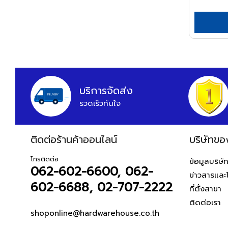
หูฟังและลำโพง
APEX
อุปกรณ์สายยาง
สายต่อพ่วงคอมพิวเตอร์
ARCTECH
อุปกรณ์แขวนท่อ
อุปกรณ์เน็ตเวิร์ค
อุปกรณ์แขวนท่อ
ARGO=
อุปกรณ์การนำเสนอ
ARROW
กระดานและอุปกรณ์
HWH
อุปกรณ์เสียงและภาพ
บริการจัดส่ง
ASADA
เฟอร์นิเจอร์สำนักงาน
รวดเร็วทันใจ
ASAHI
โต๊ะทำงาน
เก้าอี้ทำงาน
ASIAN FIRST
โต๊ะทั่วไป
ติดต่อร้านค้าออนไลน์
บริษัทขอ
ATARI
เก้าอี้ทั่วไป
ATOLI
โทรติดต่อ
ข้อมูลบริษั
ตู้เอกสาร
062-602-6600, 062-
ข่าวสารและ
AUSCO
ตู้เก็บของ
602-6688, 02-707-2222
ที่ตั้งสาขา
AUSTEC
สันทนาการ
ติดต่อเรา
อุปกรณ์กีฬา
AZUMA
shoponline@hardwarehouse.co.th
เกมส์สันทนาการ
B&D