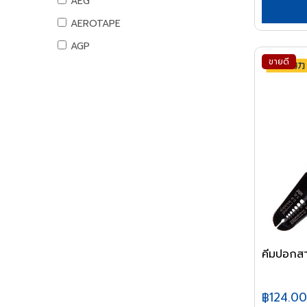
AEG
น้ำยาเอนกประสงค์
ท่อ PB
ลูกล้อเหล็ก
คอมพิวเตอร์สำนักงาน
อุปกรณ์แคมปิ้ง
AEROTAPE
แม่สี
อุปกรณ์ PB
ลูกล้อยาง
คอมพิวเตอร์พกพา
แคมป์ปิ้ง/เครื่องใช้ไฟฟ้า
AGP
แม่สีนิปปอน
ท่อและอุปกรณ์ UPVC
ลูกล้อเฟอร์นิเจอร์
เครื่องพิมพ์และเครื่องสแกนเอกสาร
อุปกรณ์สวน
ขายดี
แม่สีทีโอเอ
AIFA
ท่อ UPVC
ล้อรถเข็น
เครื่องโทรศัพท์และเครื่องโทรสาร
งานสวน
แม่สีเบเยอร์
อุปกรณ์ UPVC
AK
ขาปรับระดับและอุปกรณ์
เครื่องสำรองไฟ
แม่สีโจตัน
เครื่องย่อยกระดาษ
ท่อปะปาและเหล็กอุปกรณ์
ALIBABA
แม่สีเดลต้า
นาฬิกาและเครื่องตอกบัตร
ท่อสตรีมดำ
ALPHA
แม่สีไอซีไอ
อุปกรณ์งานเคลือบบัตร
ท่อประปาเหล็ก
ALTEGO
ค่าแม่สี PAMMASTIC
ท่อสแตนเลส
อุปกรณ์สำนักงานไอที
ค่าแม่สี JBP
AMAZON
อุปกรณ์สตรีมดำ
เมาส์และคีย์บอร์ด
AMERICAN STD
อุปกรณ์ประปาเหล็ก
อุปกรณ์เก็บข้อมูล
อุปกรณ์สแตนเลส
อุปกรณ์ไร้สาย
AMPRO
อุปกรณ์ทองเหลือง
USB ไดรฟ์
AMWELD
คีมปอกส
อุปกรณ์ระบบดับเพลิง
เมมโมรี่การ์ด
ANA
แผ่นซีดีและดีวีดี
สายยางน้ำ
APACE
฿124.00
อุปกรณ์โทรศัพท์และแทบเล็ท
สายยางน้ำ