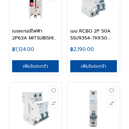
เบรคเกอร์ไฟฟ้า
เมน RCBO 2P 50A
2P63A MITSUBISHI
5SU9354-7KK50
NF6...
SIEME...
฿1,124.00
฿2,190.00
เพิ่มในตะกร้า
เพิ่มในตะกร้า