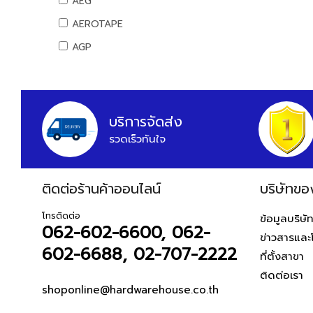
AEG
น้ำยาเอนกประสงค์
ท่อ PB
อุปกรณ์มาร์ค
ลูกล้อเหล็ก
คอมพิวเตอร์สำนักงาน
อุปกรณ์แคมปิ้ง
AEROTAPE
แม่สี
อุปกรณ์ PB
เครื่องมือและอุปกรณ์การจัดเก็บ
ลูกล้อยาง
คอมพิวเตอร์พกพา
แคมป์ปิ้ง/เครื่องใช้ไฟฟ้า
AGP
แม่สีนิปปอน
ท่อและอุปกรณ์ UPVC
ชุดเครื่องมือ
ลูกล้อเฟอร์นิเจอร์
เครื่องพิมพ์และเครื่องสแกนเอกสาร
อุปกรณ์สวน
แม่สีทีโอเอ
AIFA
ท่อ UPVC
กล่องเครื่องมือพลาสติก
ล้อรถเข็น
เครื่องโทรศัพท์และเครื่องโทรสาร
งานสวน
แม่สีเบเยอร์
อุปกรณ์ UPVC
AK
กล่องเครื่องมือเหล็ก
ขาปรับระดับและอุปกรณ์
เครื่องสำรองไฟ
แม่สีโจตัน
รถเข็นเครื่องมือ
เครื่องย่อยกระดาษ
ท่อปะปาและเหล็กอุปกรณ์
ALIBABA
บริการจัดส่ง
แม่สีเดลต้า
กระเป๋าเครื่องมือ
นาฬิกาและเครื่องตอกบัตร
ท่อสตรีมดำ
รวดเร็วทันใจ
ALPHA
แม่สีไอซีไอ
อุปกรณ์งานเคลือบบัตร
ท่อประปาเหล็ก
อุปกรณ์ป้องกัน
ALTEGO
ค่าแม่สี PAMMASTIC
ท่อสแตนเลส
อุปกรณ์สำนักงานไอที
อุปกรณ์ป้องกัน
ค่าแม่สี JBP
ติดต่อร้านค้าออนไลน์
AMAZON
บริษัทขอ
อุปกรณ์สตรีมดำ
เมาส์และคีย์บอร์ด
AMERICAN STD
อุปกรณ์ประปาเหล็ก
อุปกรณ์เก็บข้อมูล
โทรติดต่อ
ข้อมูลบริษั
062-602-6600, 062-
อุปกรณ์สแตนเลส
อุปกรณ์ไร้สาย
AMPRO
ข่าวสารและ
อุปกรณ์ทองเหลือง
USB ไดรฟ์
602-6688, 02-707-2222
AMWELD
ที่ตั้งสาขา
อุปกรณ์ระบบดับเพลิง
เมมโมรี่การ์ด
ติดต่อเรา
ANA
แผ่นซีดีและดีวีดี
สายยางน้ำ
shoponline@hardwarehouse.co.th
APACE
อุปกรณ์โทรศัพท์และแทบเล็ท
สายยางน้ำ