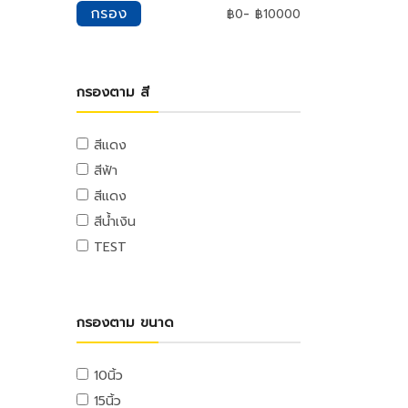
มุ้งกรองแสง
เพดาน
กรอง
-
฿
0
฿
10000
หม้อทอด
ผ้าฟาง
ยิปซั่มเพดาน
เตาย่าง
ผ้าใบ
อุปกรณ์เพดาน
เครื่องปั่น
อุปกรณ์ตกแต่งสวน
อุปกรณ์ตกแต่งพื้น
กรองตาม สี
เครื่องปิ้งขนมปัง
อุปกรณ์น้ำพุ
กระเบื้องปูพื้น
หม้อหุงข้าว
อุปกรณ์ตกแต่งสวน
อุปกรณ์ตกแต่งพื้น
สีแดง
กระทะไฟฟ้า
เฟอร์นิเจอร์สนาม
พื้นลามิเนต
หม้อไฟฟ้า
สีฟ้า
เสื่อน้ำมัน
กระติกน้ำร้อน
สีแดง
ครัว
เครื่องกรองน้ำ
สีน้ำเงิน
ชุดครัวสำเร็จ
เตารีด
TEST
เครื่องดูดควัน
ไดร์เป่าผม
ซิงค์ล้างจาน
กล้องถ่ายรูปดิจิตอล
ตู้กับข้าว
เตาแก๊ส
กรองตาม ขนาด
ตู้บานซิงค์
สุขภัณฑ์
10นิ้ว
อ่างและตู้อาบน้ำ
15นิ้ว