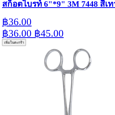
สก็อตไบรท์ 6"*9" 3M 7448 สีเทา
฿36.00
฿36.00
฿45.00
เพิ่มในตะกร้า