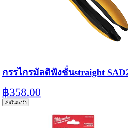
กรรไกรมัลติฟังชั่นstraight SAD2
฿358.00
เพิ่มในตะกร้า