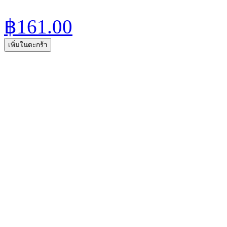
฿161.00
เพิ่มในตะกร้า