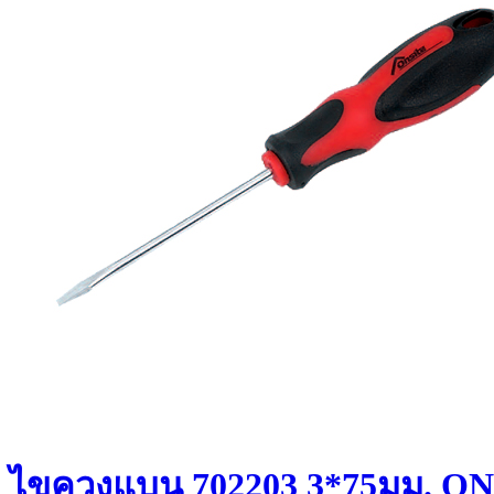
ไขควงแบน 702203 3*75มม. O