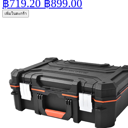
฿719.20
฿899.00
เพิ่มในตะกร้า