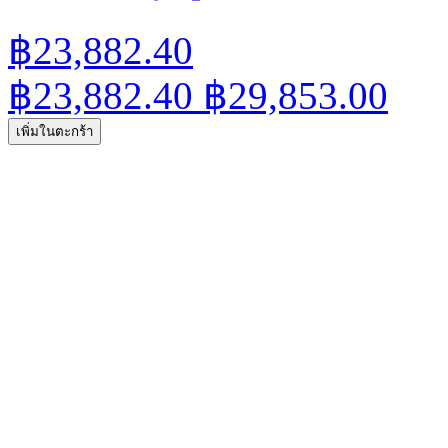
฿23,882.40
฿23,882.40
฿29,853.00
เพิ่มในตะกร้า