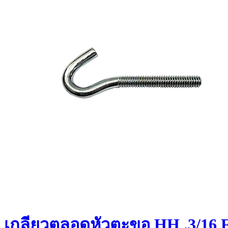
เกลียวตลอดหัวตะขอ HH .3/16