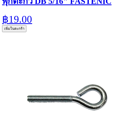
พุกตะกั่ว DB 5/16" FASTENIC
฿19.00
เพิ่มในตะกร้า