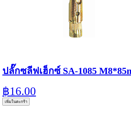
ปลั๊กซลีฟเฮ็กซ์ SA-1085 M8*85
฿16.00
เพิ่มในตะกร้า