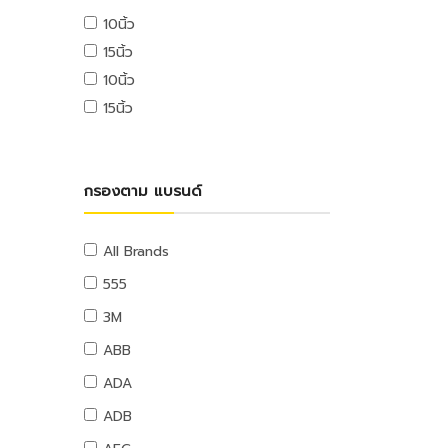
USB ไดรฟ์
10นิ้ว
อุปกรณ์ระบบดับเพลิง
เมมโมรี่การ์ด
15นิ้ว
แผ่นซีดีและดีวีดี
สายยางน้ำ
10นิ้ว
อุปกรณ์โทรศัพท์และแทบเล็ท
สายยางน้ำ
15นิ้ว
หูฟังและลำโพง
อุปกรณ์สายยาง
สายต่อพ่วงคอมพิวเตอร์
อุปกรณ์แขวนท่อ
อุปกรณ์เน็ตเวิร์ค
อุปกรณ์แขวนท่อ
กรองตาม แบรนด์
อุปกรณ์การนำเสนอ
กระดานและอุปกรณ์
อุปกรณ์เสียงและภาพ
All Brands
เฟอร์นิเจอร์สำนักงาน
555
โต๊ะทำงาน
3M
เก้าอี้ทำงาน
ABB
โต๊ะทั่วไป
ADA
เก้าอี้ทั่วไป
ADB
ตู้เอกสาร
ตู้เก็บของ