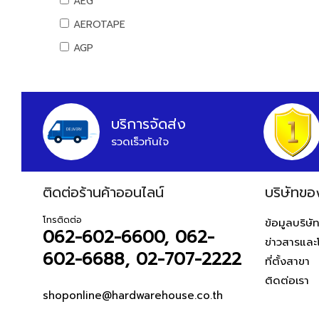
AEG
สันทนาการ
AEROTAPE
อุปกรณ์กีฬา
AGP
เกมส์สันทนาการ
AIFA
อุปกรณ์พนักงาน
AK
หนังสือ
ALIBABA
บริการจัดส่ง
รวดเร็วทันใจ
ALPHA
ALTEGO
ติดต่อร้านค้าออนไลน์
AMAZON
บริษัทขอ
AMERICAN STD
โทรติดต่อ
ข้อมูลบริษั
062-602-6600, 062-
AMPRO
ข่าวสารและ
602-6688, 02-707-2222
AMWELD
ที่ตั้งสาขา
ติดต่อเรา
ANA
shoponline@hardwarehouse.co.th
APACE