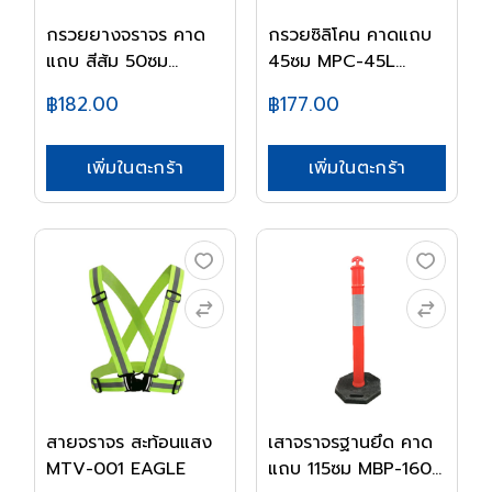
กรวยยางจราจร คาด
กรวยซิลิโคน คาดแถบ
แถบ สีส้ม 50ซม
45ซม MPC-45L
T001...
EAG...
฿182.00
฿177.00
เพิ่มในตะกร้า
เพิ่มในตะกร้า
สายจราจร สะท้อนแสง
เสาจราจรฐานยึด คาด
MTV-001 EAGLE
แถบ 115ซม MBP-160...