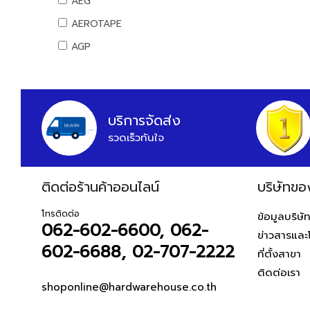
AEG
สันทนาการ
อุปกรณ์แคมปิ้ง
AEROTAPE
อุปกรณ์กีฬา
แคมป์ปิ้ง/เครื่องใช้ไฟฟ้า
AGP
เกมส์สันทนาการ
อุปกรณ์สวน
AIFA
อุปกรณ์พนักงาน
งานสวน
AK
หนังสือ
ALIBABA
บริการจัดส่ง
รวดเร็วทันใจ
ALPHA
ALTEGO
ติดต่อร้านค้าออนไลน์
AMAZON
บริษัทขอ
AMERICAN STD
โทรติดต่อ
ข้อมูลบริษั
062-602-6600, 062-
AMPRO
ข่าวสารและ
602-6688, 02-707-2222
AMWELD
ที่ตั้งสาขา
ติดต่อเรา
ANA
shoponline@hardwarehouse.co.th
APACE