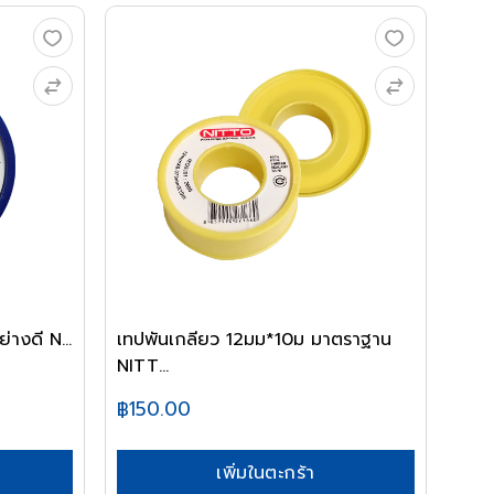
่างดี N...
เทปพันเกลียว 12มม*10ม มาตราฐาน
NITT...
฿150.00
เพิ่มในตะกร้า