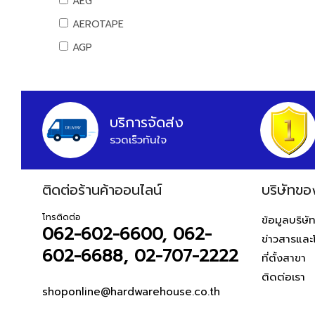
AEG
สันทนาการ
อุปกรณ์แคมปิ้ง
AEROTAPE
อุปกรณ์กีฬา
แคมป์ปิ้ง/เครื่องใช้ไฟฟ้า
AGP
เกมส์สันทนาการ
อุปกรณ์สวน
AIFA
อุปกรณ์พนักงาน
งานสวน
AK
หนังสือ
ALIBABA
บริการจัดส่ง
รวดเร็วทันใจ
ALPHA
ALTEGO
ติดต่อร้านค้าออนไลน์
AMAZON
บริษัทขอ
AMERICAN STD
โทรติดต่อ
ข้อมูลบริษั
062-602-6600, 062-
AMPRO
ข่าวสารและ
602-6688, 02-707-2222
AMWELD
ที่ตั้งสาขา
ติดต่อเรา
ANA
shoponline@hardwarehouse.co.th
APACE