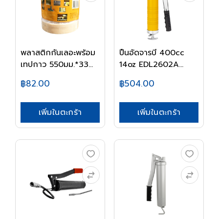
พลาสติกกันเลอะพร้อม
ปืนอัดจารบี 400cc
เทปกาว 550มม.*33...
14oz EDL2602A
DEL...
฿82.00
฿504.00
เพิ่มในตะกร้า
เพิ่มในตะกร้า