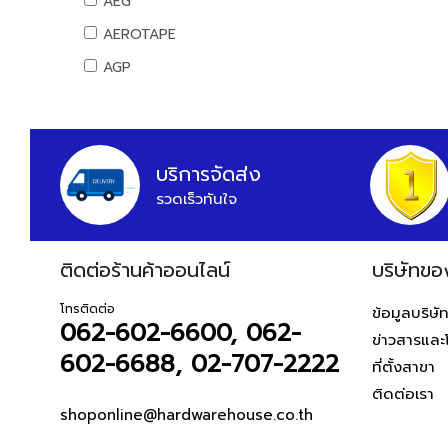
AEG
ท่อ PB
สันทนาการ
อุปกรณ์แคมปิ้ง
AEROTAPE
อุปกรณ์ PB
อุปกรณ์กีฬา
แคมป์ปิ้ง/เครื่องใช้ไฟฟ้า
AGP
ท่อและอุปกรณ์ UPVC
เกมส์สันทนาการ
อุปกรณ์สวน
AIFA
ท่อ UPVC
อุปกรณ์พนักงาน
งานสวน
อุปกรณ์ UPVC
AK
หนังสือ
ท่อปะปาและเหล็กอุปกรณ์
ALIBABA
บริการจัดส่ง
ท่อสตรีมดำ
รวดเร็วทันใจ
ALPHA
ท่อประปาเหล็ก
ALTEGO
ท่อสแตนเลส
ติดต่อร้านค้าออนไลน์
AMAZON
บริษัทขอ
อุปกรณ์สตรีมดำ
AMERICAN STD
อุปกรณ์ประปาเหล็ก
โทรติดต่อ
ข้อมูลบริษั
062-602-6600, 062-
อุปกรณ์สแตนเลส
AMPRO
ข่าวสารและ
อุปกรณ์ทองเหลือง
602-6688, 02-707-2222
AMWELD
ที่ตั้งสาขา
อุปกรณ์ระบบดับเพลิง
ติดต่อเรา
ANA
สายยางน้ำ
shoponline@hardwarehouse.co.th
APACE
สายยางน้ำ